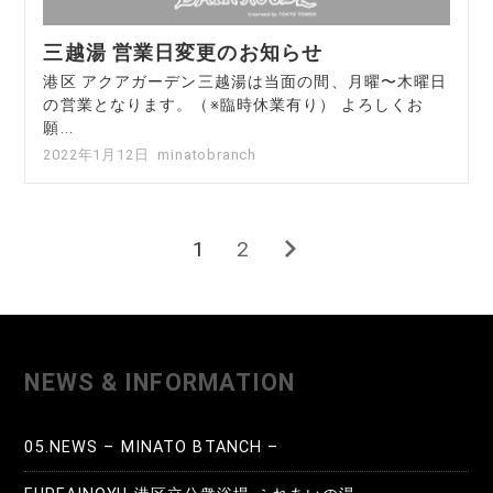
三越湯 営業日変更のお知らせ
港区 アクアガーデン三越湯は当面の間、月曜〜木曜日
の営業となります。（※臨時休業有り） よろしくお
願...
2022年1月12日
minatobranch
1
2
投
次
の
稿
ペ
ー
ナ
ジ
NEWS & INFORMATION
ビ
ゲ
05.NEWS – MINATO BTANCH –
ー