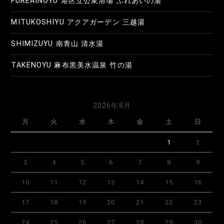
FUREAINOYU 港区立公衆浴場 ふれあいの湯
シ
MITUKOSHIYU アクアガーデン 三越湯
ョ
SHIMIZUYU 南青山 清水湯
ン
TAKENOYU 麻布黒美水温泉 竹の湯
2026年8月
月
火
水
木
金
土
日
1
2
3
4
5
6
7
8
9
10
11
12
13
14
15
16
17
18
19
20
21
22
23
24
25
26
27
28
29
30