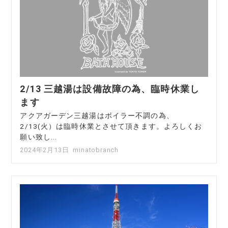
2/13 三越湯は設備故障の為、臨時休業し
ます
アクアガーデン三越湯はボイラー不調の為、
2/13(火）は臨時休業とさせて頂きます。よろしくお
願い致し...
2024年2月13日
minatobranch