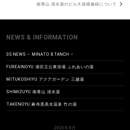
b
r
南青山 清水湯のビル大規模修繕について
ナ
o
ビ
o
ゲ
k
NEWS & INFORMATION
ー
シ
05.NEWS – MINATO BTANCH –
ョ
FUREAINOYU 港区立公衆浴場 ふれあいの湯
ン
MITUKOSHIYU アクアガーデン 三越湯
SHIMIZUYU 南青山 清水湯
TAKENOYU 麻布黒美水温泉 竹の湯
2026年8月