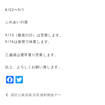
8/22〜9/1
ふれあいの湯
9/15（敬老の日）は営業します。
9/16は振替で休業します。
三越湯は通常通り営業します。
以上、よろしくお願い致します。
F
T
a
w
投
c
it
港区公衆浴場 区民無料開放デー
e
te
稿