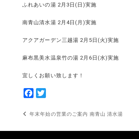
ふれあいの湯 2月3日(日)実施
南青山清水湯 2月4日(月)実施
アクアガーデン三越湯 2月5日(火)実施
麻布黒美水温泉竹の湯 2月6日(水)実施
宜しくお願い致します！
F
T
a
w
投
c
it
年末年始の営業のご案内 南青山 清水湯
e
te
稿
b
r
ナ