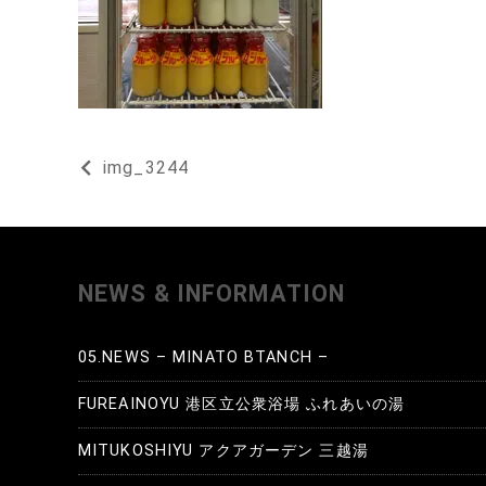
投
img_3244
稿
ナ
NEWS & INFORMATION
ビ
ゲ
05.NEWS – MINATO BTANCH –
ー
FUREAINOYU 港区立公衆浴場 ふれあいの湯
シ
MITUKOSHIYU アクアガーデン 三越湯