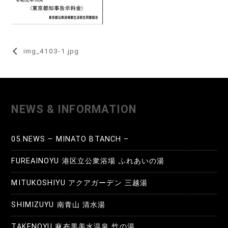
投
img_4103-1.jpg
稿
ナ
ビ
NEWS & INFORMATION
ゲ
ー
05.NEWS – MINATO BTANCH –
シ
FUREAINOYU 港区立公衆浴場 ふれあいの湯
ョ
MITUKOSHIYU アクアガーデン 三越湯
ン
SHIMIZUYU 南青山 清水湯
TAKENOYU 麻布黒美水温泉 竹の湯